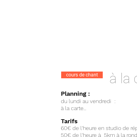
à la 
cours de chant
Planning :
du lundi au vendredi :
à la carte...
Tarifs
60€ de l'heure en studio de rép
50€ de l'heure à 5km à la rond