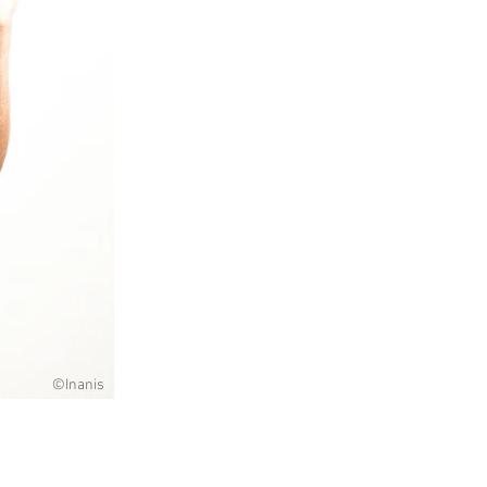
EN VISIO 🌟
suivez v
os cours
sur skipe ou Zoom
©Inanis
 CHANT