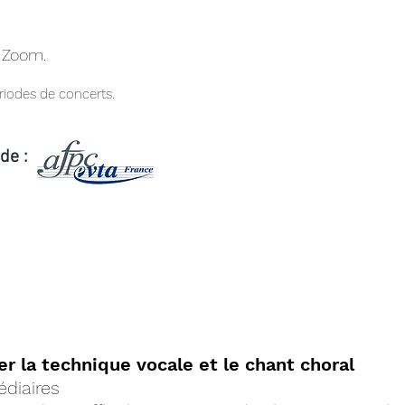
 Zoom.
riodes de concerts.
de :
ER !
MASTERCLASS ET STA
er
la technique vocale et le chant choral
diaires