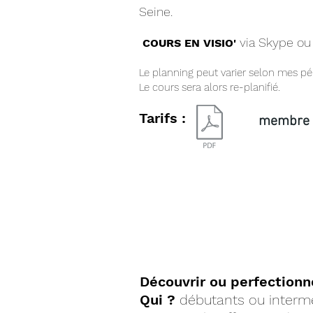
Seine.
via Skype ou
COURS EN VISIO'
Le planning peut varier selon mes pé
Le cours sera alors re-planifié.
Tarifs :
membre 
OSEZ CHANT
Découvrir ou perfectionn
Qui ?
débutants ou intermé