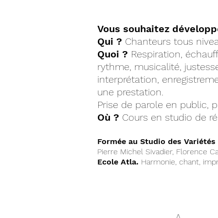
DA
Vous souhaitez développe
Qui ?
Chanteurs tous niveau
Quoi ?
Respiration, échauff
rythme, musicalité, justess
interprétation, enregistrem
une prestation.
Prise de parole en public, 
Où ?
Cours en studio de rép
Formée au Studio des Variétés
Pierre Michel Sivadier, Florence Ca
Ecole Atla.
Harmonie, chant, impr