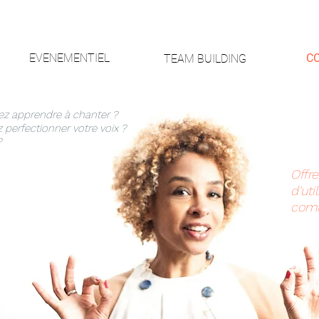
EVENEMENTIEL
C
TEAM BUILDING
ez apprendre à chanter ?
 perfectionner votre voix ?
?
Offre
d'uti
comm