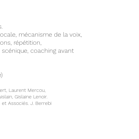
LES
.
vocale, mécanisme de la voix,
ons, répétition,
g scénique, coaching avant
)
vert, Laurent Mercou,
lain, Gislaine Lenoir.
et Associés. J. Berrebi