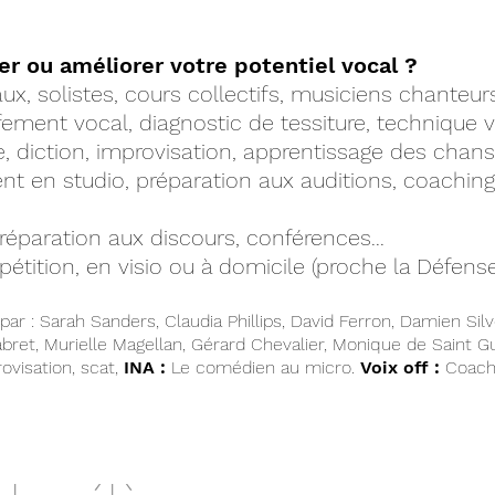
NS LES MUSIQUES ACTUEL
r ou améliorer votre potentiel vocal ?
x, solistes, cours collectifs, musiciens chanteurs
ement vocal, diagnostic de tessiture, technique 
e, diction, improvisation, apprentissage des chans
ent en studio, préparation aux auditions, coachin
préparation aux discours, conférences...
étition, en visio ou à domicile (proche la Défense
par : Sarah Sanders, Claudia Phillips, David Ferron, Damien Sil
bret, Murielle Magellan, Gérard Chevalier, Monique de Saint Guis
ovisation, scat,
INA :
Le comédien au micro.
Voix off
:
Coach 