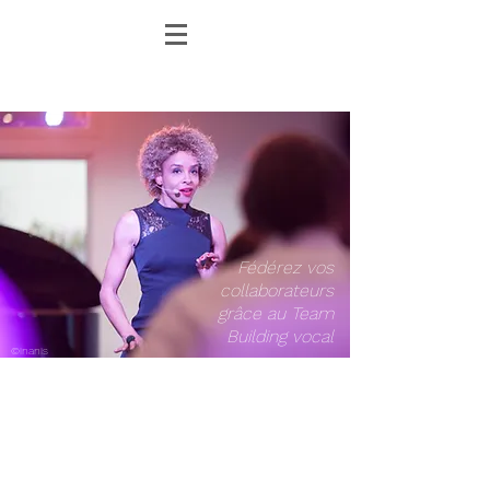
Fédérez vos
collaborateurs
grâce au Team
Building vocal
©inanis
LA MUSIQUE AU SERVICE DE
L'ENTREPRISE