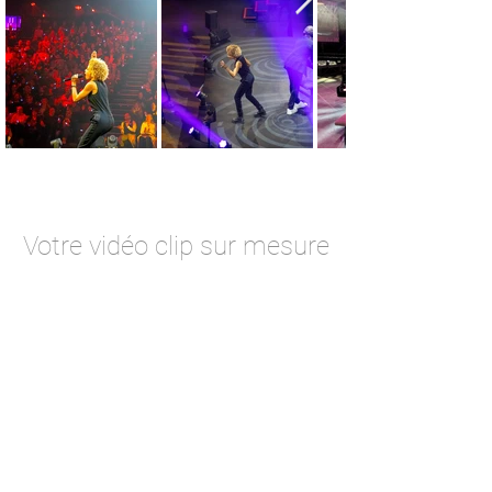
Vidéos
Votre vidéo clip sur mesure
Zoetis Choir “Let do it right”
Based
on
:
“What
Up”
For
non
blond
75
singers
Hôtel
Johnstown-