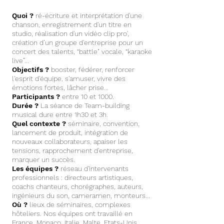
Quoi ?
ré-écriture et interprétation d'une
chanson, enregistrement d'un titre en
studio,
réalisation d'un vidéo clip pro',
création d’un groupe d'entreprise pour un
concert des talents, “battle" vocale,
“karaoke
live
”...
Objectifs ?
booster, fédérer, renforcer
l'esprit d'équipe, s'amuser, vivre des
émotions fortes, lâcher prise...
Participants ?
entre 10 et 1000.
Durée ?
La séance de Team-building
musical dure entre 1h30 et 3h.
Quel contexte ?
séminaire, convention,
lancement de produit, intégration de
nouveaux collaborateurs, apaiser les
tensions, rapprochement d'entreprise,
marquer un succès.
Les équipes ?
réseau d'intervenants
professionnels : directeurs artistiques,
coachs chanteurs, chorégraphes, auteurs,
ingénieurs du son, cameramen, monteurs...
Où ?
lieux de séminaires, complexes
hôteliers. Nos équipes ont travaillé en
France, Monaco, Italie, Malte, Etats-Unis